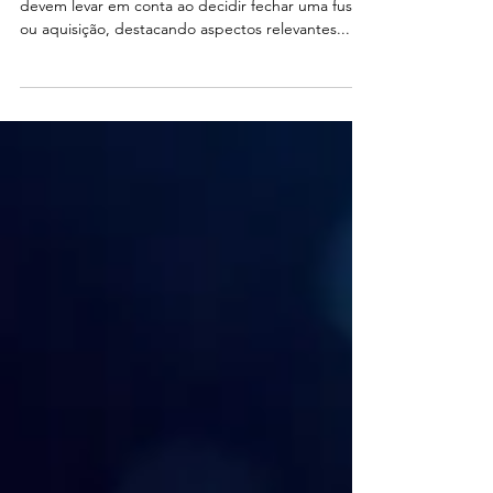
8 de ago. de 2023
4 min de leitura
Veja o que considerar ao
decidir fechar uma fusão ou
aquisição
Hoje abordaremos 10 pontos que as empresas
devem levar em conta ao decidir fechar uma fusão
ou aquisição, destacando aspectos relevantes...