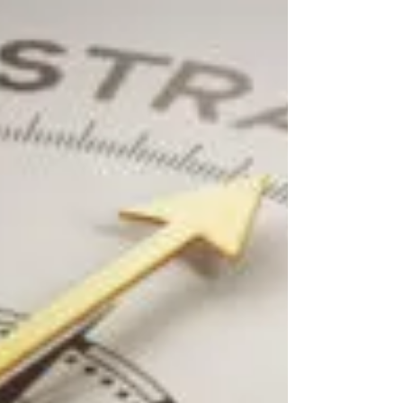
Deallink
14 de abr. de 2023
4 min de leitura
Cases de sucessos em M&A:
quais marcas se deram bem?
Em um contexto globalizado e competitivo, a
análise de casos bem-sucedidos oferece insights
valiosos para profissionais e líderes em...