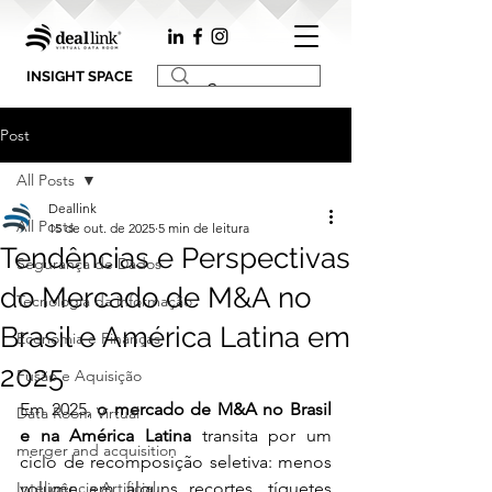
INSIGHT SPACE
Post
All Posts
Deallink
All Posts
15 de out. de 2025
5 min de leitura
Tendências e Perspectivas
Segurança de Dados
do Mercado de M&A no
Tecnologia da informação
Brasil e América Latina em
Economia e Finanças
2025
Fusão e Aquisição
Em 2025, 
o mercado de M&A no Brasil 
Data Room Virtual
e na América Latina
 transita por um 
merger and acquisition
ciclo de recomposição seletiva: menos 
Inteligência Artificial
volume em alguns recortes, tíquetes 