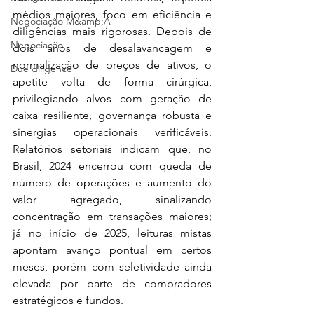
médios maiores, foco em eficiência e 
Negociação M&amp;A
diligências mais rigorosas. Depois de 
Negociação
dois anos de desalavancagem e 
normalização de preços de ativos, o 
Due diligence
apetite volta de forma cirúrgica, 
privilegiando alvos com geração de 
caixa resiliente, governança robusta e 
sinergias operacionais verificáveis. 
Relatórios setoriais indicam que, no 
Brasil, 2024 encerrou com queda de 
número de operações e aumento do 
valor agregado, sinalizando 
concentração em transações maiores; 
já no início de 2025, leituras mistas 
apontam avanço pontual em certos 
meses, porém com seletividade ainda 
elevada por parte de compradores 
estratégicos e fundos.