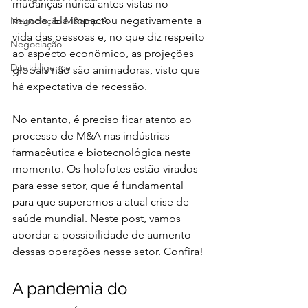
mudanças nunca antes vistas no 
mundo. Ela impactou negativamente a 
Negociação M&amp;A
vida das pessoas e, no que diz respeito 
Negociação
ao aspecto econômico, as projeções 
Due diligence
globais não são animadoras, visto que 
há expectativa de recessão.
No entanto, é preciso ficar atento ao 
processo de M&A
 nas indústrias 
farmacêutica e biotecnológica neste 
momento. Os holofotes estão virados 
para esse setor, que é fundamental 
para que superemos a atual crise de 
saúde mundial. Neste post, vamos 
abordar a possibilidade de aumento 
dessas operações nesse setor. Confira!
A pandemia do 