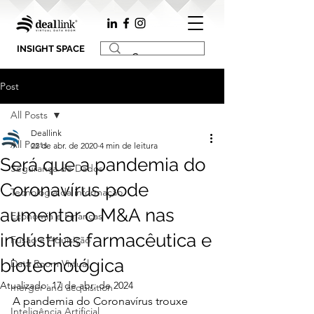
INSIGHT SPACE
Post
All Posts
Deallink
All Posts
22 de abr. de 2020
4 min de leitura
Será que a pandemia do
Segurança de Dados
Coronavírus pode
Tecnologia da informação
aumentar o M&A nas
Economia e Finanças
indústrias farmacêutica e
Fusão e Aquisição
biotecnológica
Data Room Virtual
Atualizado:
17 de abr. de 2024
merger and acquisition
A pandemia do Coronavírus trouxe 
Inteligência Artificial