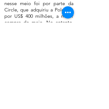
nesse meio foi por parte da 
Circle, que adquiriu a Poloniex 
por US$ 400 milhões, a maior 
compra do meio. No entanto, 
existem outras operações que 
também chegaram a valores 
extremamente altos. 
Recentemente, a BK Global 
Consortium adquiriu a Bithumb 
por US$ 350 milhões, 
mostrando que as operações 
no meio não serão nada 
baratas. Essa é uma boa 
oportunidade para 
empreendedores do ramo 
tecnológico se destacarem. 
Além dessas operações, 