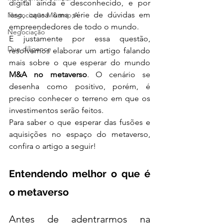
digital ainda é desconhecido, e por 
isso, causa uma série de dúvidas em 
Negociação M&amp;A
empreendedores de todo o mundo. 
Negociação
E justamente por essa questão, 
Due diligence
resolvemos elaborar um artigo falando 
mais sobre o que esperar do mundo 
M&A no metaverso
. O cenário se 
desenha como positivo, porém, é 
preciso conhecer o terreno em que os 
investimentos serão feitos. 
Para saber o que esperar das fusões e 
aquisições no espaço do metaverso, 
confira o artigo a seguir! 
Entendendo melhor o que é 
o metaverso
Antes de adentrarmos na 