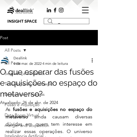
INSIGHT SPACE
Post
All Posts
Deallink
All Posts
4 de mar. de 2022
4 min de leitura
O que esperar das fusões
Segurança de Dados
e aquisições no espaço do
Tecnologia da informação
metaverso?
Economia e Finanças
Atualizado:
26 de abr. de 2024
Fusão e Aquisição
As 
fusões e aquisições no espaço do 
Data Room Virtual
metaverso
 ainda causam diversas 
dúvidas em quem tem interesse em 
merger and acquisition
realizar essas operações. O universo 
Inteligência Artificial