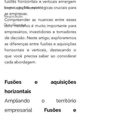
fusões horizontais e verticais emergem 
como opções estratégicas cruciais para 
Negociação M&amp;A
as empresas.
Negociação
Compreender as nuances entre esses 
Due diligence
dois modelos é muito importante para 
empresários, investidores e tomadores 
de decisão. Neste artigo, exploraremos 
as diferenças entre fusões e aquisições 
horizontais e verticais, destacando o 
que você precisa saber ao considerar 
cada abordagem.
Fusões e aquisições 
horizontais 
Ampliando o território 
empresarial 
Fusões e 