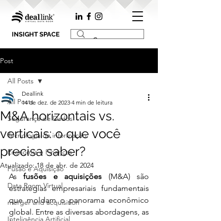
INSIGHT SPACE
Post
All Posts
Deallink
All Posts
14 de dez. de 2023
4 min de leitura
M&A horizontais vs.
Segurança de Dados
verticais: o que você
Tecnologia da informação
precisa saber?
Economia e Finanças
Atualizado:
18 de abr. de 2024
Fusão e Aquisição
As 
fusões e aquisições
 (M&A) são 
Data Room Virtual
estratégias empresariais fundamentais 
que moldam o panorama econômico 
merger and acquisition
global. Entre as diversas abordagens, as 
Inteligência Artificial