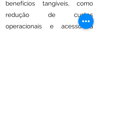
benefícios tangíveis, como 
redução de custos 
operacionais e acesso a 
mercados emergentes.
Fusões e aquisições oferecem 
oportunidades para as 
empresas reavaliarem e 
otimizarem suas práticas em 
termos de sustentabilidade. 
Integrando iniciativas 
ecológicas, as organizações 
podem não apenas fortalecer 