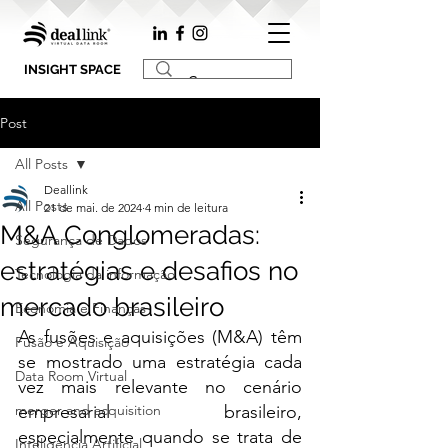
INSIGHT SPACE
Post
All Posts
Deallink
All Posts
21 de mai. de 2024
4 min de leitura
M&A Conglomeradas:
Segurança de Dados
estratégias e desafios no
Tecnologia da informação
mercado brasileiro
Economia e Finanças
As fusões e aquisições (M&A) têm 
Fusão e Aquisição
se mostrado uma estratégia cada 
Data Room Virtual
vez mais relevante no cenário 
merger and acquisition
empresarial brasileiro, 
especialmente quando se trata de 
Inteligência Artificial