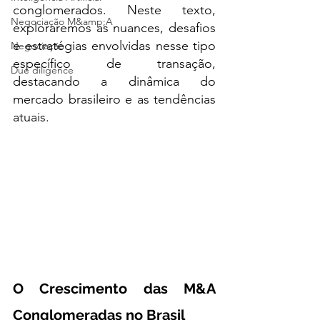
conglomerados. Neste texto, 
Negociação M&amp;A
exploraremos as nuances, desafios 
e estratégias envolvidas nesse tipo 
Negociação
específico de transação, 
Due diligence
destacando a dinâmica do 
mercado brasileiro e as tendências 
atuais.
O Crescimento das M&A 
Conglomeradas no Brasil