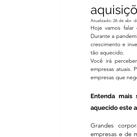
aquisiç
Negociação
Due dili
Atualizado:
26 de abr. d
Hoje vamos falar
Durante a pandemia
crescimento e inv
tão aquecido. 
Você irá perceber
empresas atuais. P
empresas que negoc
Entenda mais 
aquecido este 
Grandes corpor
empresas e de ma