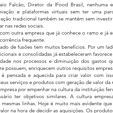
aio Falcão, Diretor da IFood Brasil, nenhuma e
ação e plataformas virtuais sem ter uma parcel
ção tradicional também se mantém sem investir 
r nas redes sociais. 
com outra empresa que já conhece o ramo e já es
corrência frequente. 
ado de fusões tem muitos benefícios. Por um lado
icionais e consolidadas já estabeleceram favorece 
idade nos processos e diminuição dos gastos q
e possuem, enriquecem outros requisitos empresar
é pensada e aquecida para criar valor com isso,
seus serviços e produtos com geração de valor da 
mpresa por empenhar na cultura da instituição fer
sário ter objetivos similares. A cultura empresa
s mesmas linhas. Hoje é muito mais evidente que o
alor na hora de decidir as aquisições. Os produtos