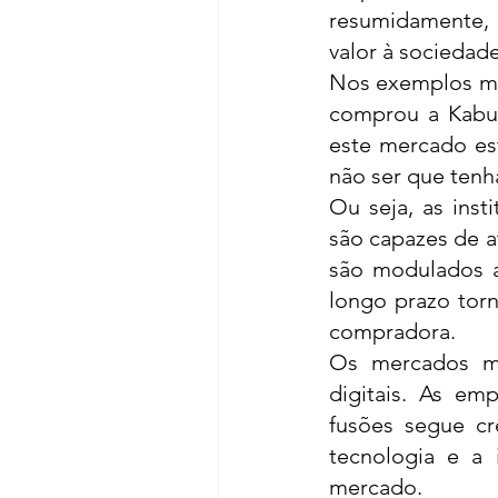
resumidamente,
valor à sociedade
Nos exemplos me
comprou a Kabu
este mercado es
não ser que tenh
Ou seja, as inst
são capazes de a
são modulados a
longo prazo tor
compradora. 
Os mercados ma
digitais. As em
fusões segue cr
tecnologia e a i
mercado. 