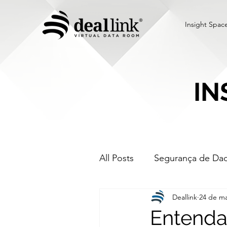
Insight Spac
IN
All Posts
Segurança de Da
Deallink
24 de ma
Data Room Virtual
mer
Entenda