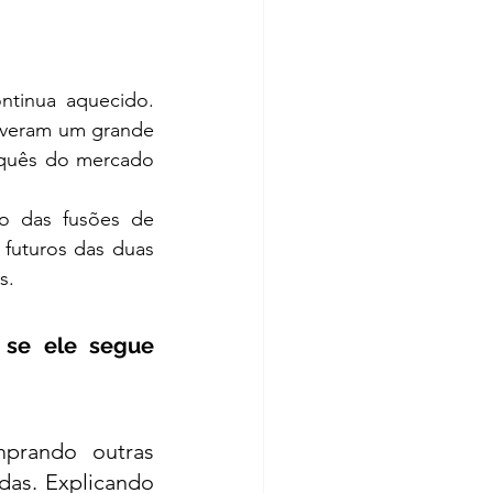
tinua aquecido. 
iveram um grande 
rquês do mercado 
o das fusões de 
futuros das duas 
s. 
se ele segue 
prando outras 
as. Explicando 