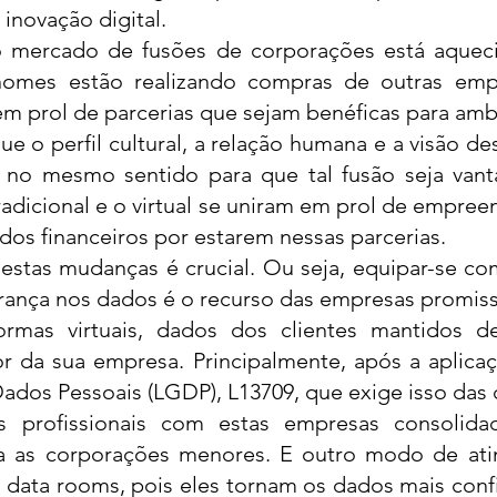
inovação digital. 
o mercado de fusões de corporações está aqueci
nomes estão realizando compras de outras empr
m prol de parcerias que sejam benéficas para amb
o perfil cultural, a relação humana e a visão dess
no mesmo sentido para que tal fusão seja vant
tradicional e o virtual se uniram em prol de empre
dos financeiros por estarem nessas parcerias. 
 estas mudanças é crucial. Ou seja, equipar-se co
ança nos dados é o recurso das empresas promiss
formas virtuais, dados dos clientes mantidos d
 da sua empresa. Principalmente, após a aplicaçã
ados Pessoais (LGDP), L13709, que exige isso das 
s profissionais com estas empresas consolidad
a as corporações menores. E outro modo de atin
 data rooms, pois eles tornam os dados mais confiá