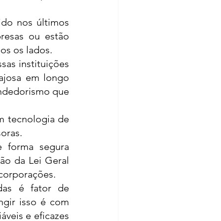
do nos últimos 
esas ou estão 
os os lados. 
as instituições 
ajosa em longo 
endedorismo que 
m tecnologia de 
oras. 
e forma segura 
o da Lei Geral 
corporações. 
as é fator de 
gir isso é com 
veis e eficazes 