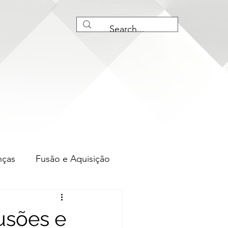
nças
Fusão e Aquisição
iação M&amp;A
usões e