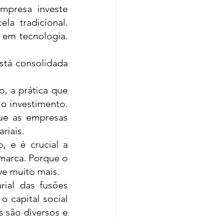
mpresa investe 
a tradicional. 
em tecnologia. 
tá consolidada 
, a prática que 
o investimento. 
ue as empresas 
iais. 
 e é crucial a 
marca. Porque o 
ve muito mais. 
rial das fusões 
 capital social 
 são diversos e 