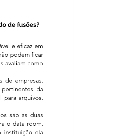
do de fusões?
vel e eficaz em 
ão podem ficar 
s avaliam como 
s de empresas. 
ertinentes da 
para arquivos. 
os são as duas 
a o data room. 
nstituição ela 