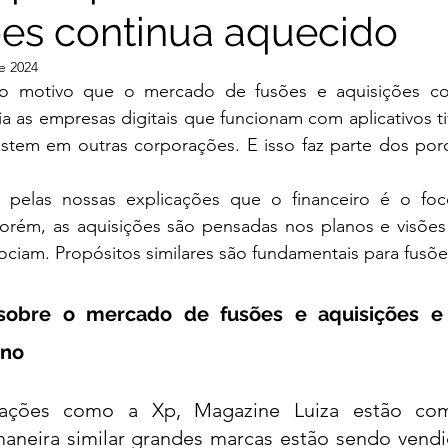
ões continua aquecido
gence
e 2024
 o motivo que o mercado de fusões e aquisições con
 as empresas digitais que funcionam com aplicativos t
estem em outras corporações. E isso faz parte dos po
 pelas nossas explicações que o financeiro é o foc
orém, as aquisições são pensadas nos planos e visões 
iam. Propósitos similares são fundamentais para fusõe
sobre o mercado de fusões e aquisições e 
ano
ações como a Xp, Magazine Luiza estão com
neira similar grandes marcas estão sendo vendid