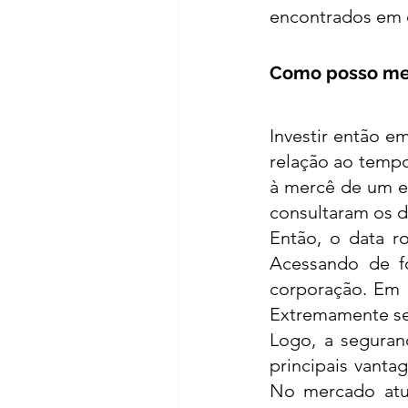
encontrados em q
Como posso mel
Investir então em
relação ao tempo
à mercê de um eq
consultaram os 
Então, o data ro
Acessando de fo
corporação. Em p
Extremamente se
Logo, a seguran
principais vanta
No mercado atual