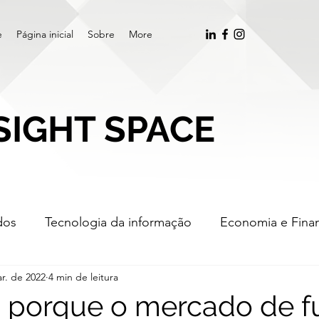
e
Página inicial
Sobre
More
SIGHT SPACE
dos
Tecnologia da informação
Economia e Fina
r. de 2022
4 min de leitura
ger and acquisition
Inteligência Artificial
Negoc
 porque o mercado de f