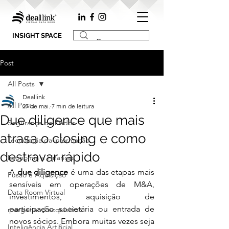
INSIGHT SPACE
Post
All Posts
Deallink
All Posts
27 de mai.
7 min de leitura
Due diligence que mais
Segurança de Dados
atrasa o closing e como
Tecnologia da informação
destravar rápido
Economia e Finanças
A 
due diligence
 é uma das etapas mais 
Fusão e Aquisição
sensíveis em operações de M&A, 
Data Room Virtual
investimentos, aquisição de 
participação societária ou entrada de 
merger and acquisition
novos sócios. Embora muitas vezes seja 
Inteligência Artificial