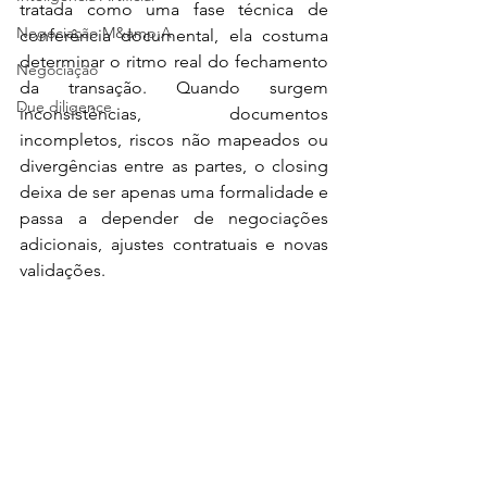
tratada como uma fase técnica de 
Negociação M&amp;A
conferência documental, ela costuma 
determinar o ritmo real do fechamento 
Negociação
da transação. Quando surgem 
Due diligence
inconsistências, documentos 
incompletos, riscos não mapeados ou 
divergências entre as partes, o closing 
deixa de ser apenas uma formalidade e 
passa a depender de negociações 
adicionais, ajustes contratuais e novas 
validações.