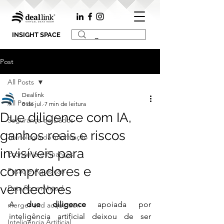
INSIGHT SPACE
Post
All Posts
Deallink
All Posts
8 de jul.
7 min de leitura
Due diligence com IA,
Segurança de Dados
ganhos reais e riscos
Tecnologia da informação
invisíveis para
Economia e Finanças
compradores e
Fusão e Aquisição
vendedores
Data Room Virtual
A 
due diligence
 apoiada por 
merger and acquisition
inteligência artificial deixou de ser 
Inteligência Artificial