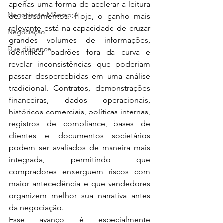
apenas uma forma de acelerar a leitura 
Negociação M&amp;A
de documentos. Hoje, o ganho mais 
relevante está na capacidade de cruzar 
Negociação
grandes volumes de informações, 
Due diligence
identificar padrões fora da curva e 
revelar inconsistências que poderiam 
passar despercebidas em uma análise 
tradicional. Contratos, demonstrações 
financeiras, dados operacionais, 
históricos comerciais, políticas internas, 
registros de compliance, bases de 
clientes e documentos societários 
podem ser avaliados de maneira mais 
integrada, permitindo que 
compradores enxerguem riscos com 
maior antecedência e que vendedores 
organizem melhor sua narrativa antes 
da negociação.
Esse avanço é especialmente 