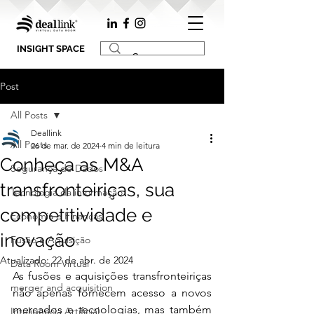
INSIGHT SPACE
Post
All Posts
Deallink
All Posts
26 de mar. de 2024
4 min de leitura
Conheça as M&A
Segurança de Dados
transfronteiriças, sua
Tecnologia da informação
competitividade e
Economia e Finanças
inovação
Fusão e Aquisição
Atualizado:
22 de abr. de 2024
Data Room Virtual
As fusões e aquisições transfronteiriças 
merger and acquisition
não apenas fornecem acesso a novos 
mercados e tecnologias, mas também 
Inteligência Artificial