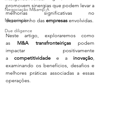
promovem sinergias que podem levar a 
Negociação M&amp;A
melhorias significativas no 
Negociação
desempenho das 
empresas
 envolvidas.
Due diligence
Neste artigo, exploraremos como 
as 
M&A transfronteiriças
 podem 
impactar positivamente 
a 
competitividade
 e a 
inovação
, 
examinando os benefícios, desafios e 
melhores práticas associadas a essas 
operações.