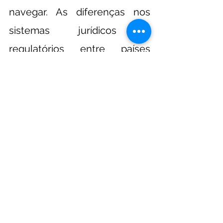
navegar. As diferenças nos 
sistemas jurídicos e 
regulatórios entre países 
podem aumentar a incerteza 
e o risco de litígios, multas e 
sanções regulatórias.
É fundamental que as 
empresas conduzam uma due 
diligence abrangente e 
busquem orientação jurídica 
especializada para garantir a 
conformidade com as leis e 