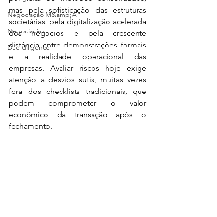
mas pela sofisticação das estruturas 
Negociação M&amp;A
societárias, pela digitalização acelerada 
Negociação
dos negócios e pela crescente 
distância entre demonstrações formais 
Due diligence
e a realidade operacional das 
empresas. Avaliar riscos hoje exige 
atenção a desvios sutis, muitas vezes 
fora dos checklists tradicionais, que 
podem comprometer o valor 
econômico da transação após o 
fechamento.