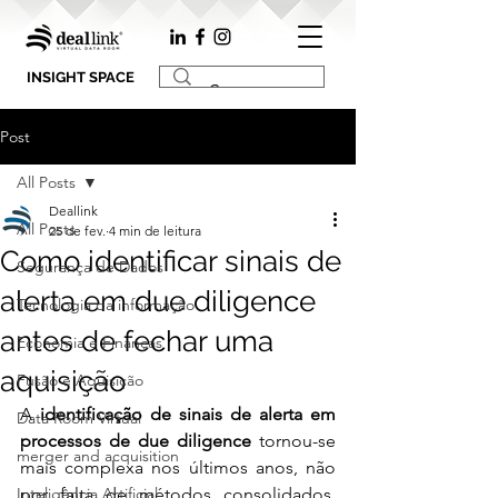
INSIGHT SPACE
Post
All Posts
Deallink
All Posts
25 de fev.
4 min de leitura
Como identificar sinais de
Segurança de Dados
alerta em due diligence
Tecnologia da informação
antes de fechar uma
Economia e Finanças
aquisição
Fusão e Aquisição
A 
identificação de sinais de alerta em 
Data Room Virtual
processos de due diligence
 tornou-se 
merger and acquisition
mais complexa nos últimos anos, não 
Inteligência Artificial
por falta de métodos consolidados, 