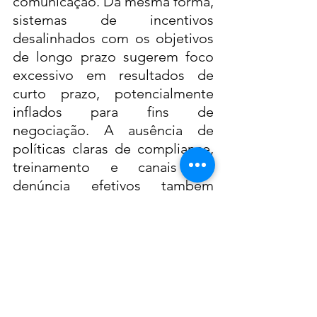
comunicação. Da mesma forma, 
sistemas de incentivos 
desalinhados com os objetivos 
de longo prazo sugerem foco 
excessivo em resultados de 
curto prazo, potencialmente 
inflados para fins de 
negociação. A ausência de 
políticas claras de compliance, 
treinamento e canais de 
denúncia efetivos também 
sinaliza fragilidade cultural. 
Quando esses mecanismos 
existem apenas formalmente, 
sem evidências de uso ou 
atualização, o risco de eventos 
adversos aumenta 
significativamente após a 