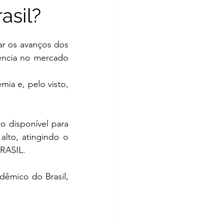
asil?
r os avanços dos 
ência no mercado 
a e, pelo visto, 
 disponível para 
lto, atingindo o 
BRASIL
. 
êmico do Brasil, 