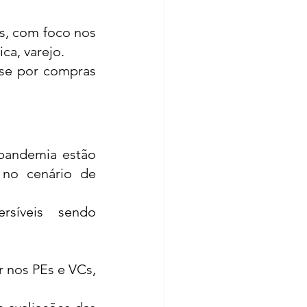
s, com foco nos 
ca, varejo. 
se por compras 
pandemia estão 
no cenário de 
rsíveis sendo 
 nos PEs e VCs, 