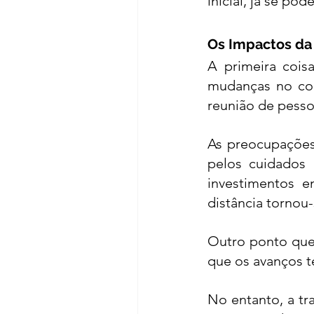
inicial, já se po
Os Impactos da 
A primeira cois
mudanças no com
reunião de pesso
As preocupações 
pelos cuidados
investimentos e
distância tornou-
Outro ponto que 
que os avanços 
No entanto, a tr