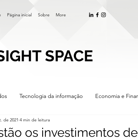
e
Página inicial
Sobre
More
SIGHT SPACE
dos
Tecnologia da informação
Economia e Fina
t. de 2021
4 min de leitura
ger and acquisition
Inteligência Artificial
Negoc
tão os investimentos de 