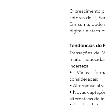
O crescimento po
setores de TI, Se
Em suma, pode-se
digitais e start
Tendências do P
Transações de M
muito aquecida
incerteza. 
• Várias forma
consideradas; 
• Alternativa atr
• Novas captaçõe
alternativas de i