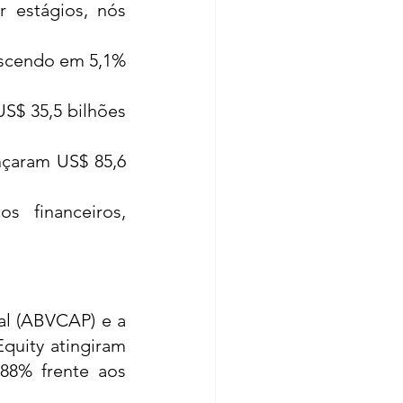
estágios, nós 
escendo em 5,1% 
S$ 35,5 bilhões 
nçaram US$ 85,6 
 financeiros, 
al (ABVCAP) e a 
quity atingiram 
88% frente aos 