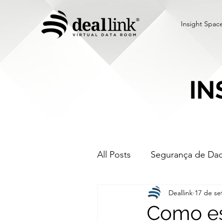
Insight Spac
IN
All Posts
Segurança de Da
Deallink
17 de se
Data Room Virtual
mer
Como es