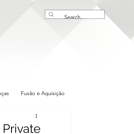
nças
Fusão e Aquisição
iação M&amp;A
Private