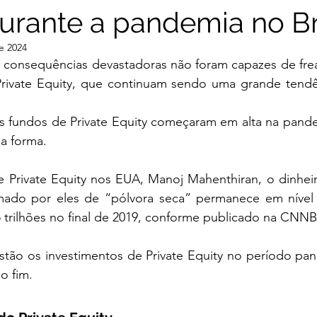
urante a pandemia no Br
gence
e 2024
 consequências devastadoras não foram capazes de frea
Private Equity, que continuam sendo uma grande tend
 fundos de Private Equity começaram em alta na pandemi
a forma. 
 Private Equity nos EUA, Manoj Mahenthiran, o dinheiro
mado por eles de “pólvora seca” permanece em nível a
trilhões no final de 2019, 
conforme publicado na CNN
tão os investimentos de Private Equity no período pand
 o fim. 