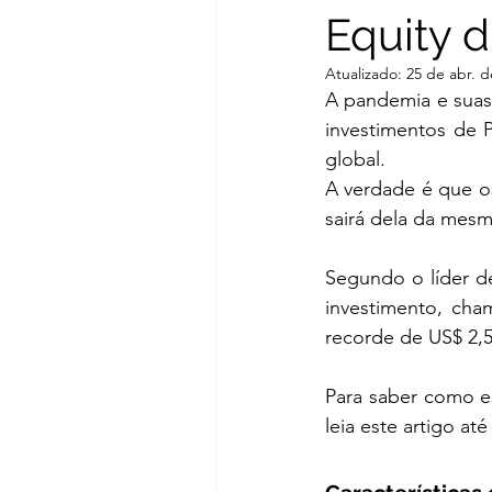
Equity d
Negociação
Due dili
Atualizado:
25 de abr. d
A pandemia e suas
investimentos de 
global. 
A verdade é que os
sairá dela da mesm
Segundo o líder de
investimento, cha
recorde de US$ 2,5 
Para saber como es
leia este artigo até