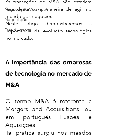
As transações de M&A não estariam 
fora desta nova maneira de agir no 
Negociação M&amp;A
mundo dos negócios. 
Negociação
Neste artigo demonstraremos a 
Due diligence
importância da evolução tecnológica 
no mercado. 
A importância das empresas 
de tecnologia no mercado de 
M&A 
O termo M&A é referente a 
Mergers and Acquisitions, ou 
em português Fusões e 
Aquisições. 
Tal prática surgiu nos meados 