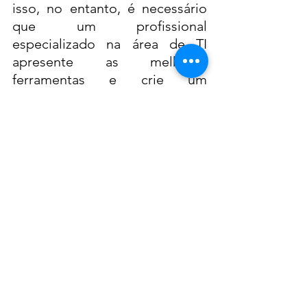
isso, no entanto, é necessário 
que um profissional 
especializado na área de TI 
apresente as melhores 
ferramentas e crie um 
cronograma de verificação e 
evolução para defesa de seus 
ativos intangíveis. 
Ter cuidado com a troca de 
informação é vital para que o 
processo de fusão e aquisição 
não acabe aumentando o risco 
digital. 
Sendo assim é necessário a 
definição, feita pelos líderes, de 
quais informações serão 
necessárias e quem deverá ter 