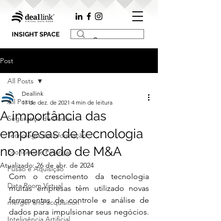
INSIGHT SPACE
Post
All Posts
Deallink
All Posts
17 de dez. de 2021
4 min de leitura
A importância das
Segurança de Dados
empresas de tecnologia
Tecnologia da informação
no mercado de M&A
Economia e Finanças
Atualizado:
26 de abr. de 2024
Fusão e Aquisição
Com o crescimento da tecnologia 
Data Room Virtual
muitas empresas têm utilizado novas 
ferramentas de controle e análise de 
merger and acquisition
dados para impulsionar seus negócios. 
Inteligência Artificial